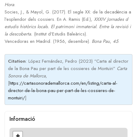
Hora
.
Socies, J., & Mayol, G. (2017). El segle XX: de la decadència a
l’esplendor dels cossiers. En A. Ramis (Ed.),
XXXIV Jornades d
estudis històrics locals. El patrimoni immaterial. Entre la revisió i
la descoberta.
(Institut d’Estudis Baleàrics).
Vencedoras en Madrid. (1956, desembre).
Bona Pau
,
45
.
Citation
: López Fernández, Pedro (2023) “Carta al director
de la Bona Pau per part de les cossieres de Montuïri”
Carta
Sonora de Mallorca
,
[
https://cartasonorademallorca.com/en/listing/carta-al-
director-de-la-bona-pau-per-part-de-les-cossieres-de-
montuiri/
]
Informació
+