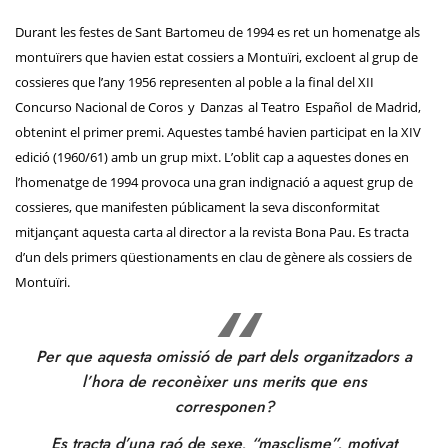
Durant les festes de Sant Bartomeu de 1994 es ret un homenatge als
montuïrers que havien estat cossiers a Montuïri, excloent al grup de
cossieres que l’any 1956 representen al poble a la final del XII
Concurso Nacional de
Coros
y
Danzas
al
Teatro
Español
de Madrid,
obtenint el primer premi. Aquestes també
havien participat
en la XIV
edició (1960/61) amb un grup mixt. L’oblit cap a aquestes dones en
l’homenatge de 1994 provoca una gran indignació a aquest grup de
cossieres, que manifesten públicament la seva disconformitat
mitjançant aquesta carta al director a la revista Bona Pau. Es tracta
d’un dels primers qüestionaments en clau de gènere als cossiers de
Montuïri.
Per que aquesta omissió de part dels organitzadors a
l’hora de reconèixer uns merits que ens
corresponen?
Es tracta d’una raó de sexe, “masclisme”, motivat