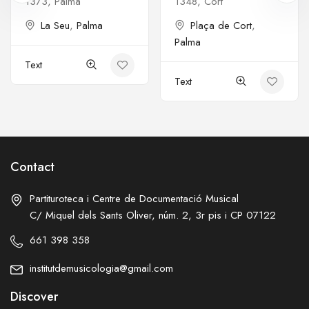
1373, Palma
1348, Cort
La Seu
,
Palma
Plaça de Cort
,
Palma
Text
Text
Contact
Partituroteca i Centre de Documentació Musical
C/ Miquel dels Sants Oliver, núm. 2, 3r pis i CP 07122
661 398 358
institutdemusicologia@gmail.com
Discover