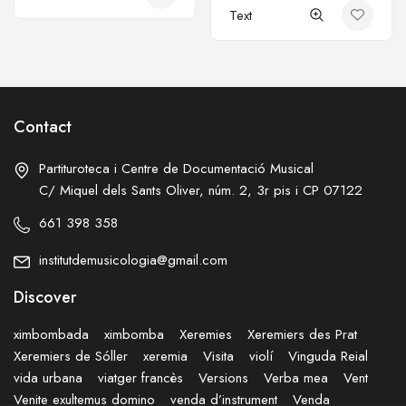
Text
Contact
Partituroteca i Centre de Documentació Musical
C/ Miquel dels Sants Oliver, núm. 2, 3r pis i CP 07122
661 398 358
institutdemusicologia@gmail.com
Discover
ximbombada
ximbomba
Xeremies
Xeremiers des Prat
Xeremiers de Sóller
xeremia
Visita
violí
Vinguda Reial
vida urbana
viatger francès
Versions
Verba mea
Vent
Venite exultemus domino
venda d’instrument
Venda