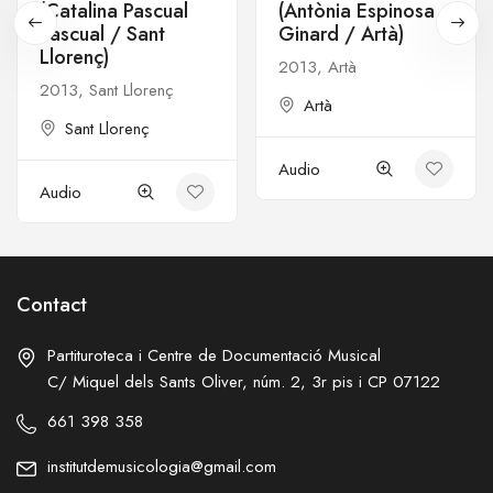
(Catalina Pascual
(Antònia Espinosa
Pascual / Sant
Ginard / Artà)
Llorenç)
2013, Artà
2013, Sant Llorenç
Artà
Sant Llorenç
Audio
Audio
Contact
Partituroteca i Centre de Documentació Musical
C/ Miquel dels Sants Oliver, núm. 2, 3r pis i CP 07122
661 398 358
institutdemusicologia@gmail.com