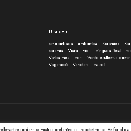
Discover
ximbombada
ximbomba
Xeremies
Xer
xeremia
Visita
violí
Vinguda Reial
vi
Verba mea
Vent
Venite exultemus domi
Vegetació
Varietats
Vaixell
llevant recordant les vostres preferències i repetint visites. En fer clic a