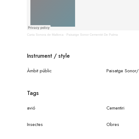
Carta Sonora de Mallorca
·
Paisatge Sonor Cementiri De Palma
Instrument / style
Àmbit públic
Paisatge Sonor/
Tags
avió
Cementiri
Insectes
Obres