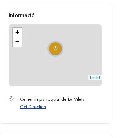
Informació
+
−
Leaflet
Cementiri parroquial de La Vileta
Get Direction