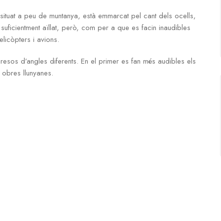
 situat a peu de muntanya, està emmarcat pel cant dels ocells,
à suficientment aïllat, però, com per a que es facin inaudibles
licòpters i avions.
sos d’angles diferents. En el primer es fan més audibles els
 obres llunyanes.