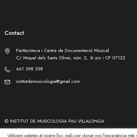
Contact
Partituroteca i Centre de Documentació Musical
C/ Miquel dels Sants Oliver, núm. 2, 3r pis i CP 07122
661 398 358
institutdemusicologia@gmail.com
©
INSTITUT DE MUSICOLOGIA PAU VILLALONGA
Privacy
–
Legal
Utilitzem galetes al nostre lloc web per donar-vos l'experiència més re