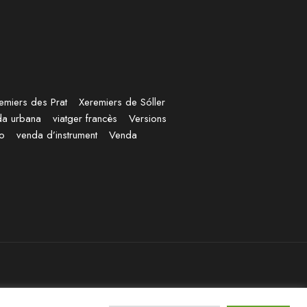
emiers des Prat
Xeremiers de Sóller
da urbana
viatger francès
Versions
no
venda d’instrument
Venda