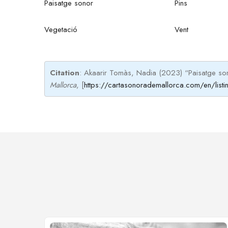
Paisatge sonor
Pins
Vegetació
Vent
Citation
: Akaarir Tomàs, Nadia (2023) “Paisatge son
Mallorca
, [
https://cartasonorademallorca.com/en/listin