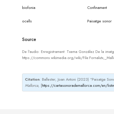
biofonia
Confinament
ocells
Paisatge sonor
Source
De l'audio: Enregistrament: Txema González De la imat
https://commons.wikimedia.org/wiki/File:Fornalutx,
Citation
: Ballester, Joan Antoni (2023) “Paisatge Son
Mallorca
, [
https://cartasonorademallorca.com/en/listin