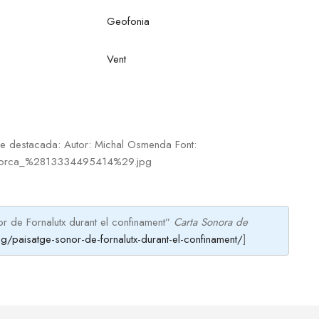
Geofonia
Vent
ge destacada: Autor: Michal Osmenda Font:
_Mallorca_%2813334495414%29.jpg
or de Fornalutx durant el confinament”
Carta Sonora de
g/paisatge-sonor-de-fornalutx-durant-el-confinament/
]