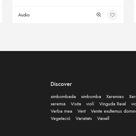
Audio
Discover
ximbombada
ximbomba
Xeremies
Xer
xeremia
Visita
violí
Vinguda Reial
vi
Verba mea
Vent
Venite exultemus domi
Vegetació
Varietats
Vaixell