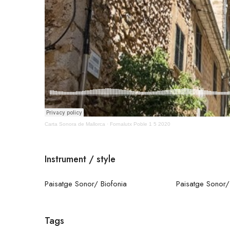
Carta Sonora de Mallorca
·
Fornalutx Poble 1 5 2020
Instrument / style
Paisatge Sonor/ Biofonia
Paisatge Sonor
Tags