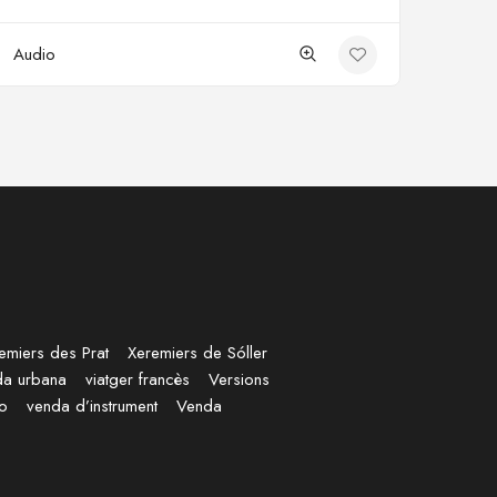
Audio
emiers des Prat
Xeremiers de Sóller
da urbana
viatger francès
Versions
no
venda d’instrument
Venda