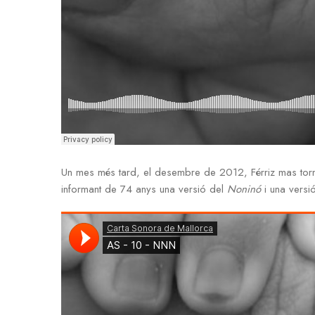
Un mes més tard, el desembre de 2012, Férriz mas torn
informant de 74 anys una versió del
Noninó
i una versi