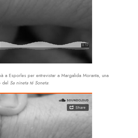
à a Esporles per entrevistar a Margalida Moranta, una
ó del
Sa nineta té Soneta
: