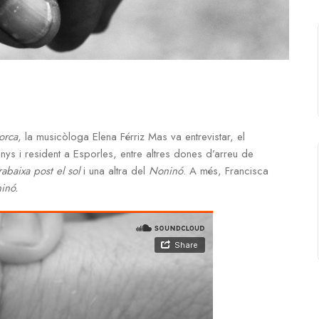
orca
, la musicòloga Elena Férriz Mas va entrevistar, el
s i resident a Esporles, entre altres dones d’arreu de
abaixa post el sol
i una altra del
Noninó
. A més, Francisca
inó.