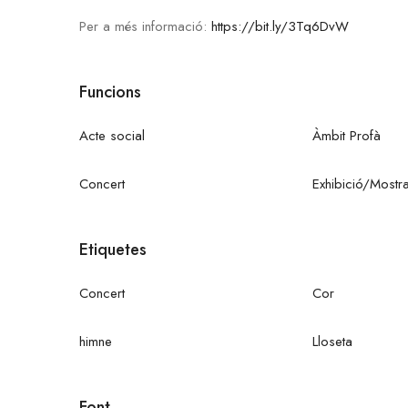
Per a més informació:
https://bit.ly/3Tq6DvW
Funcions
Acte social
Àmbit Profà
Concert
Exhibició/Mostr
Etiquetes
Concert
Cor
himne
Lloseta
Font