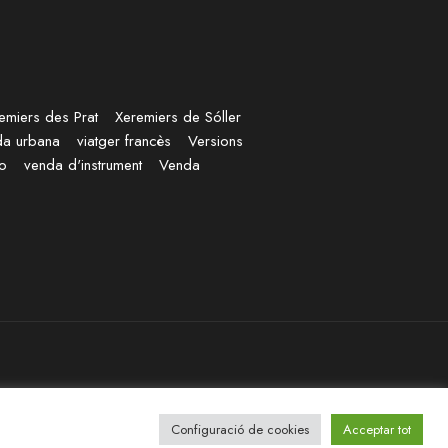
emiers des Prat
Xeremiers de Sóller
da urbana
viatger francès
Versions
no
venda d'instrument
Venda
Configuració de cookies
Acceptar tot