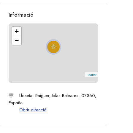
Informació
+
−
Leaflet
Lloseta, Raiguer, Islas Baleares, 07360,
España
Obrir direcció