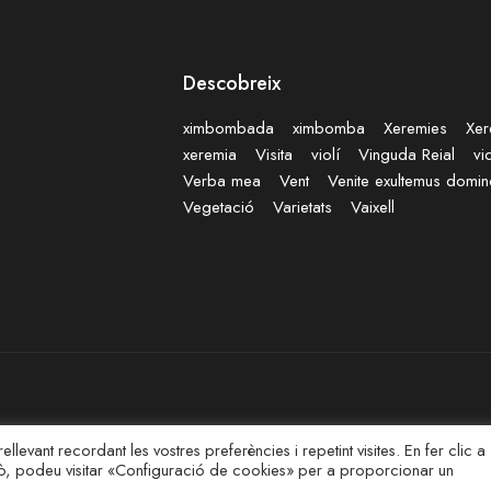
Descobreix
ximbombada
ximbomba
Xeremies
Xer
xeremia
Visita
violí
Vinguda Reial
vi
Verba mea
Vent
Venite exultemus domi
Vegetació
Varietats
Vaixell
llevant recordant les vostres preferències i repetint visites. En fer clic a
ixò, podeu visitar «Configuració de cookies» per a proporcionar un