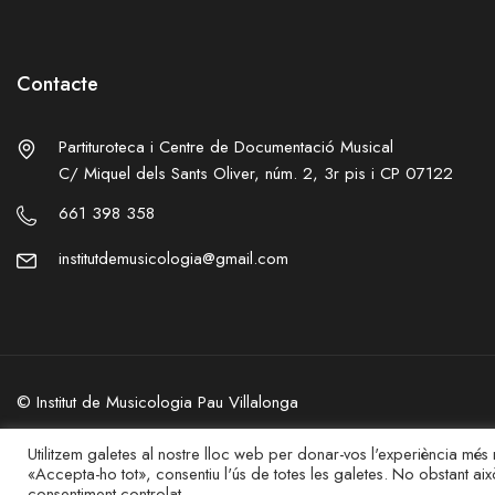
Contacte
Partituroteca i Centre de Documentació Musical
C/ Miquel dels Sants Oliver, núm. 2, 3r pis i CP 07122
661 398 358
institutdemusicologia@gmail.com
©
Institut de Musicologia Pau Villalonga
Privacitat
–
Legal
Utilitzem galetes al nostre lloc web per donar-vos l'experiència més re
«Accepta-ho tot», consentiu l'ús de totes les galetes. No obstant a
consentiment controlat.