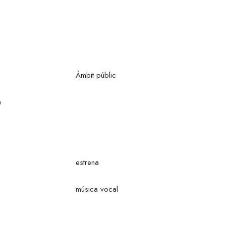
Àmbit públic
a
estrena
música vocal