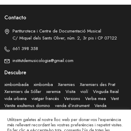
Contacto
Partituroteca i Centre de Documentació Musical
C/ Miquel dels Sants Oliver, núm. 2, 3r pis i CP 07122
661 398 358
institutdemusicologia@gmail.com
Descubre
ximbombada
ximbomba
Xeremies
Xeremiers des Prat
Xeremiers de Sóller
xeremia
Visita
violí
Vinguda Reial
vida urbana
viatger francès
Versions
Verba mea
Vent
Venite exultemus domino
venda d’instrument
Venda
Vegetació
Varietats
Vaixell
Utilitzem galetes al nostre lloc web per donar-vos l'experiència
més rellevant recordant les vostres preferències i repetint visites.
© I
NSTITUT DE MUSICOLOGIA PAU VILLALONGA
En fer clic a «Accepta-ho tot», consentiu l'ús de totes les