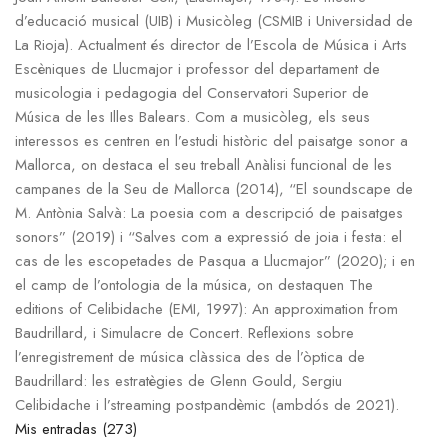
d’educació musical (UIB) i Musicòleg (CSMIB i Universidad de
La Rioja). Actualment és director de l’Escola de Música i Arts
Escèniques de Llucmajor i professor del departament de
musicologia i pedagogia del Conservatori Superior de
Música de les Illes Balears. Com a musicòleg, els seus
interessos es centren en l’estudi històric del paisatge sonor a
Mallorca, on destaca el seu treball Anàlisi funcional de les
campanes de la Seu de Mallorca (2014), “El soundscape de
M. Antònia Salvà: La poesia com a descripció de paisatges
sonors” (2019) i “Salves com a expressió de joia i festa: el
cas de les escopetades de Pasqua a Llucmajor” (2020); i en
el camp de l’ontologia de la música, on destaquen The
editions of Celibidache (EMI, 1997): An approximation from
Baudrillard, i Simulacre de Concert. Reflexions sobre
l’enregistrement de música clàssica des de l’òptica de
Baudrillard: les estratègies de Glenn Gould, Sergiu
Celibidache i l’streaming postpandèmic (ambdós de 2021).
Mis entradas (273)