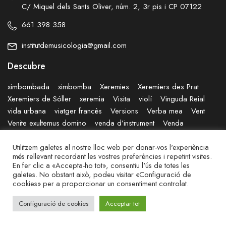
C/ Miquel dels Sants Oliver, núm. 2, 3r pis i CP 07122
661 398 358
institutdemusicologia@gmail.com
Descubre
ximbombada
ximbomba
Xeremies
Xeremiers des Prat
Xeremiers de Sóller
xeremia
Visita
violí
Vinguda Reial
vida urbana
viatger francès
Versions
Verba mea
Vent
Venite exultemus domino
venda d’instrument
Venda
Vegetació
Varietats
Vaixell
Utilitzem galetes al nostre lloc web per donar-vos l'experiència
més rellevant recordant les vostres preferències i repetint visites.
© I
NSTITUT DE MUSICOLOGIA PAU VILLALONGA
En fer clic a «Accepta-ho tot», consentiu l'ús de totes les
galetes. No obstant això, podeu visitar «Configuració de
Privacidad
–
Legal
cookies» per a proporcionar un consentiment controlat.
Configuració de cookies
Acceptar tot