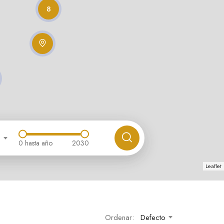
8
0
hasta año
2030
Leaflet
Ordenar:
Defecto