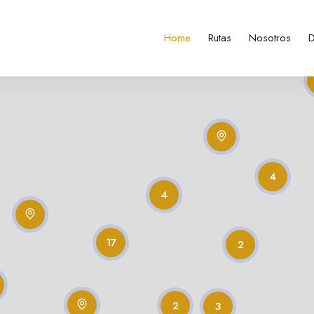
Home
Rutas
Nosotros
D
4
4
17
2
2
3