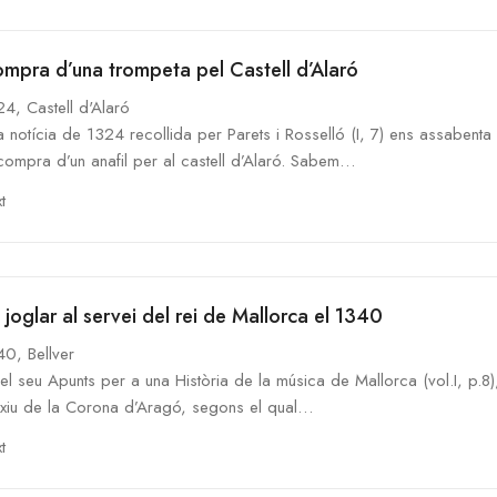
mpra d’una trompeta pel Castell d’Alaró
4, Castell d'Alaró
 notícia de 1324 recollida per Parets i Rosselló (I, 7) ens assaben
compra d’un anafil per al castell d’Alaró. Sabem…
t
 joglar al servei del rei de Mallorca el 1340
40, Bellver
el seu Apunts per a una Història de la música de Mallorca (vol.I, p.8)
Arxiu de la Corona d’Aragó, segons el qual…
t