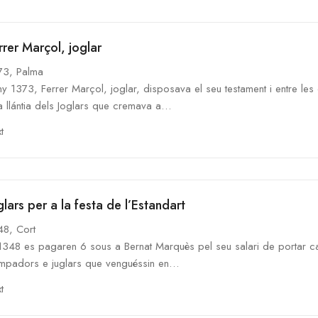
rrer Marçol, joglar
73, Palma
ny 1373, Ferrer Marçol, joglar, disposava el seu testament i entre le
a llántia dels Joglars que cremava a…
t
glars per a la festa de l’Estandart
48, Cort
1348 es pagaren 6 sous a Bernat Marquès pel seu salari de portar cart
ompadors e juglars que venguéssin en…
t