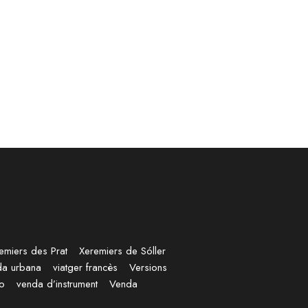
emiers des Prat
Xeremiers de Sóller
da urbana
viatger francès
Versions
no
venda d’instrument
Venda