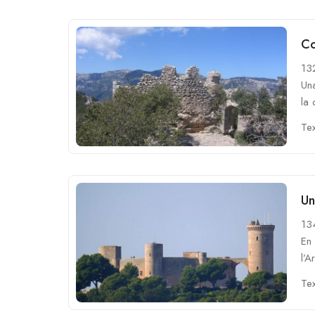
Co
132
Una
la 
Tex
Un
13
En 
l’
Tex