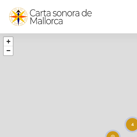
+
−
4