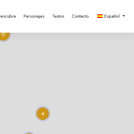
escubre
Personajes
Textos
Contacto
Español
4