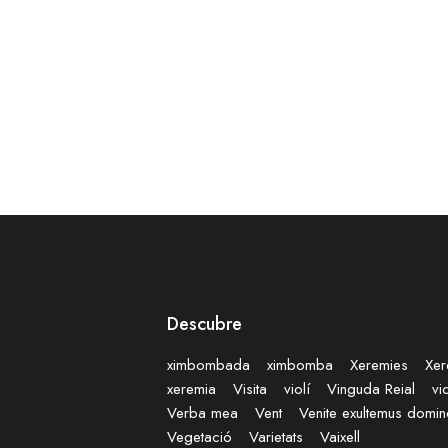
Descubre
ximbombada
ximbomba
Xeremies
Xer
xeremia
Visita
violí
Vinguda Reial
vi
Verba mea
Vent
Venite exultemus domi
Vegetació
Varietats
Vaixell