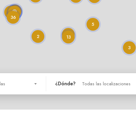
36
5
2
13
3
¿Dónde?
das
Todas las localizaciones