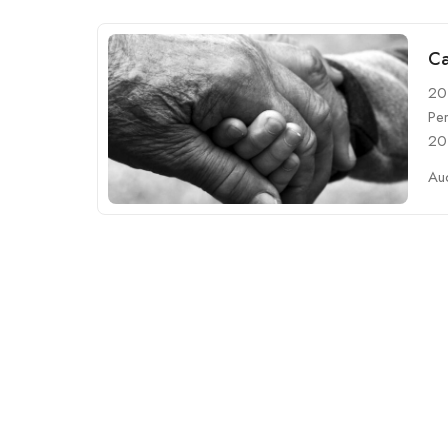
Ca
20
Per
20
Au