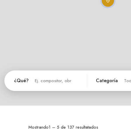
¿Qué?
Categoría
To
Mostrando
1
–
5
de 137 resultatados