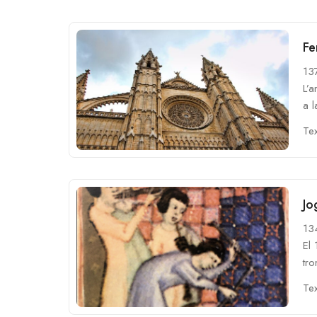
Fe
13
L’a
a l
Tex
Jo
13
El 
tr
Tex