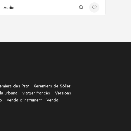
Audio
emiers des Prat
Xeremiers de Sóller
da urbana
viatger francès
Versions
no
venda d’instrument
Venda