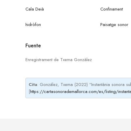
Cala Deià
Confinament
hidròfon
Paisatge sonor
Fuente
Enregistrament de Txema Gonzàlez
Cita
: González, Txema (2022) “Instantània sonora s
[
https://cartasonorademallorca.com/es/listing/instant