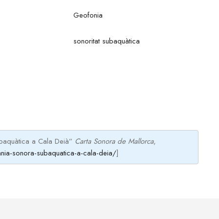
Geofonia
sonoritat subaquàtica
ubaquàtica a Cala Deià”
Carta Sonora de Mallorca
,
ania-sonora-subaquatica-a-cala-deia/
]