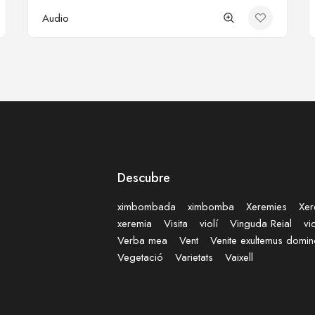
Audio
Descubre
ximbombada
ximbomba
Xeremies
Xer
xeremia
Visita
violí
Vinguda Reial
vi
Verba mea
Vent
Venite exultemus domi
Vegetació
Varietats
Vaixell