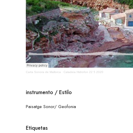
Carta Sonora de Mallorca
·
Caladeia Hidrofon 22 5 2020
instrumento / Estilo
Paisatge Sonor/ Geofonia
Etiquetas