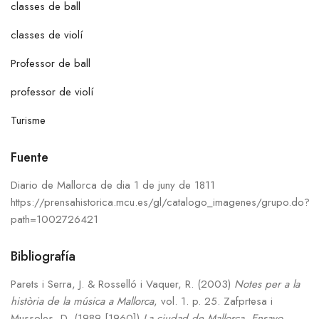
classes de ball
classes de violí
Professor de ball
professor de violí
Turisme
Fuente
Diario de Mallorca de dia 1 de juny de 1811
https://prensahistorica.mcu.es/gl/catalogo_imagenes/grupo.do?
path=1002726421
Bibliografía
Parets i Serra, J. & Rosselló i Vaquer, R. (2003)
Notes per a la
història de la música a Mallorca
, vol. 1. p. 25.
Zafprtesa i
Mussoles, D. (1989 [1960])
La ciudad de Mallorca. Ensayo