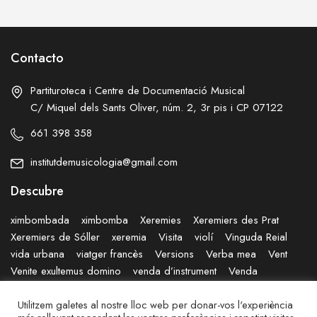
Contacto
Partituroteca i Centre de Documentació Musical
C/ Miquel dels Sants Oliver, núm. 2, 3r pis i CP 07122
661 398 358
institutdemusicologia@gmail.com
Descubre
ximbombada
ximbomba
Xeremies
Xeremiers des Prat
Xeremiers de Sóller
xeremia
Visita
violí
Vinguda Reial
vida urbana
viatger francès
Versions
Verba mea
Vent
Venite exultemus domino
venda d’instrument
Venda
Vegetació
Varietats
Vaixell
Utilitzem galetes al nostre lloc web per donar-vos l'experiència