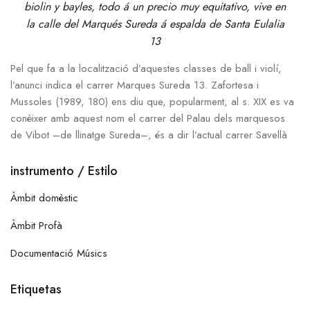
biolin y bayles, todo á un precio muy equitativo, vive en
la calle del Marqués Sureda á espalda de Santa Eulalia
13
Pel que fa a la localització d’aquestes classes de ball i violí,
l’anunci indica el carrer Marques Sureda 13. Zafortesa i
Mussoles (1989, 180) ens diu que, popularment, al s. XIX es va
conèixer amb aquest nom el carrer del Palau dels marquesos
de Vibot –de llinatge Sureda–, és a dir l’actual carrer Savellà
instrumento / Estilo
Àmbit domèstic
Àmbit Profà
Documentació Músics
Etiquetas