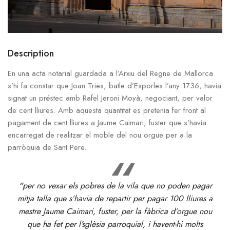
Description
En una acta notarial guardada a l’Arxiu del Regne de Mallorca
s’hi fa constar que Joan Tries, batle d’Esporles l’any 1736, havia
signat un préstec amb Rafel Jeroni
Moyà
, negociant, per valor
de cent lliures. Amb aquesta quantitat es pretenia fer front al
pagament de cent lliures a Jaume Caimari, fuster que s’havia
encarregat de realitzar el moble del nou orgue per a la
parròquia de Sant Pere.
“
per no vexar els pobres de la vila que no poden pagar
mitja talla que s’havia de repartir per pagar 100 lliures a
mestre Jaume Caimari, fuster, per la fàbrica d’orgue nou
que ha fet per l’sglèsia parroquial, i havent-hi molts