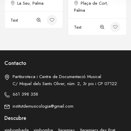
La Seu
,
Palma
Plaça de Cort
,
Palma
Text
Text
Contacto
Partituroteca i Centre de Documentació Musical
C/ Miquel dels Sants Oliver, núm. 2, 3r pis i CP 07122
661 398 358
institutdemusicologia@gmail.com
Descubre
ximbombada
ximbomba
Xeremies
Xeremiers des Prat