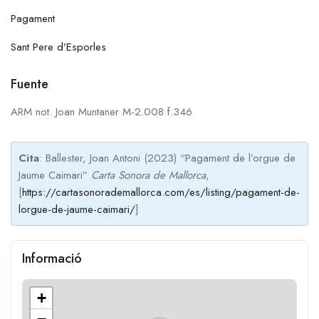
Pagament
Sant Pere d’Esporles
Fuente
ARM not. Joan Muntaner M-2.008 f.346
Cita
: Ballester, Joan Antoni (2023) “Pagament de l’orgue de
Jaume Caimari”
Carta Sonora de Mallorca
,
[
https://cartasonorademallorca.com/es/listing/pagament-de-
lorgue-de-jaume-caimari/
]
Informació
+