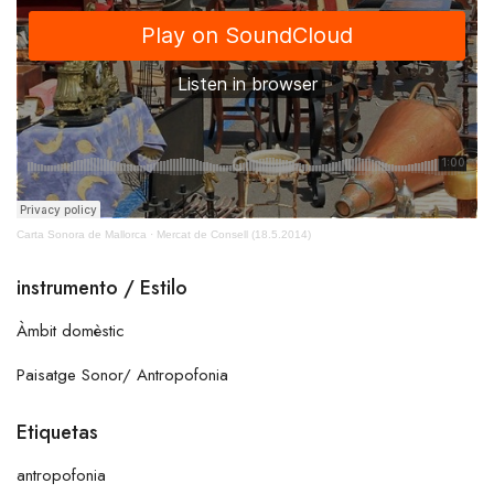
Carta Sonora de Mallorca
·
Mercat de Consell (18.5.2014)
instrumento / Estilo
Àmbit domèstic
Paisatge Sonor/ Antropofonia
Etiquetas
antropofonia