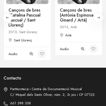
Cançons de bres
Cançons de bres
(Catalina Pascual
(Antònia Espinosa
Pascual / Sant
Ginard / Artà)
Llorenç)
2013, Artà
2013, Sant Llorenç
Artà
Sant Llorenç
Audio
Audio
Contacto
Partituroteca i Centre de Documentació Musical
C/ Miquel dels Sants Oliver, núm. 2, 3r pis i CP 07122
661 398 358