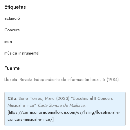
Etiquetas
actuació
Concurs
inca
música instrumental
Fuente
Lloseta. Revista Independiente de información local, 6 (1984).
Cita
: Serra Torres, Marc (2023) “Llosetins al II Concurs
Musical a Inca”
Carta Sonora de Mallorca
,
[
https://cartasonorademallorca.com/es/listing/llosetins-al-ii-
concurs-musical-a-inca/
]