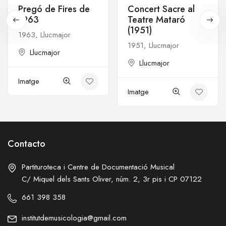
Pregó de Fires de
Concert Sacre al
1963
Teatre Mataró
(1951)
1963, Llucmajor
1951, Llucmajor
Llucmajor
Llucmajor
Imatge
Imatge
Contacto
Partituroteca i Centre de Documentació Musical
C/ Miquel dels Sants Oliver, núm. 2, 3r pis i CP 07122
661 398 358
institutdemusicologia@gmail.com