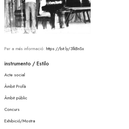
Per a més informació:
https://bit.ly/3lkBnSx
instrumento / Estilo
Acte social
Àmbit Profà
Àmbit públic
Concurs
Exhibició/Mostra